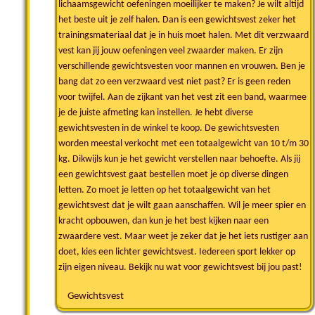
lichaamsgewicht oefeningen moeilijker te maken? Je wilt altijd
het beste uit je zelf halen. Dan is een gewichtsvest zeker het
trainingsmateriaal dat je in huis moet halen. Met dit verzwaard
vest kan jij jouw oefeningen veel zwaarder maken. Er zijn
verschillende gewichtsvesten voor mannen en vrouwen. Ben je
bang dat zo een verzwaard vest niet past? Er is geen reden
voor twijfel. Aan de zijkant van het vest zit een band, waarmee
je de juiste afmeting kan instellen. Je hebt diverse
gewichtsvesten in de winkel te koop. De gewichtsvesten
worden meestal verkocht met een totaalgewicht van 10 t/m 30
kg. Dikwijls kun je het gewicht verstellen naar behoefte. Als jij
een gewichtsvest gaat bestellen moet je op diverse dingen
letten. Zo moet je letten op het totaalgewicht van het
gewichtsvest dat je wilt gaan aanschaffen. Wil je meer spier en
kracht opbouwen, dan kun je het best kijken naar een
zwaardere vest. Maar weet je zeker dat je het iets rustiger aan
doet, kies een lichter gewichtsvest. Iedereen sport lekker op
zijn eigen niveau. Bekijk nu wat voor gewichtsvest bij jou past!
Gewichtsvest