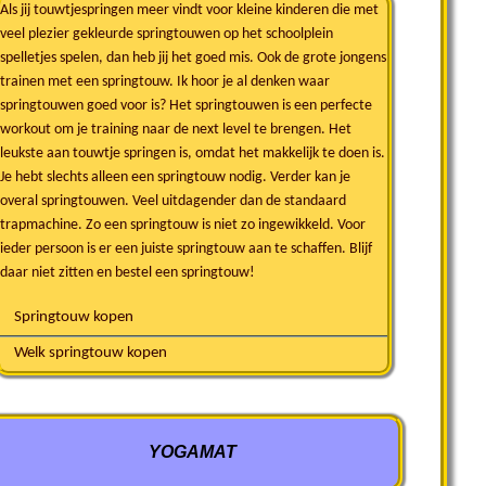
Als jij touwtjespringen meer vindt voor kleine kinderen die met
veel plezier gekleurde springtouwen op het schoolplein
spelletjes spelen, dan heb jij het goed mis. Ook de grote jongens
trainen met een springtouw. Ik hoor je al denken waar
springtouwen goed voor is? Het springtouwen is een perfecte
workout om je training naar de next level te brengen. Het
leukste aan touwtje springen is, omdat het makkelijk te doen is.
Je hebt slechts alleen een springtouw nodig. Verder kan je
overal springtouwen. Veel uitdagender dan de standaard
trapmachine. Zo een springtouw is niet zo ingewikkeld. Voor
ieder persoon is er een juiste springtouw aan te schaffen. Blijf
daar niet zitten en bestel een springtouw!
Springtouw kopen
Welk springtouw kopen
YOGAMAT