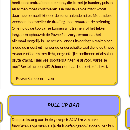
heeft een rondraaiende element, die je met je handen, polsen
en armen moet controleren. De massa van de rotor wordt
daarmee bemoeilijkt door de rondraaiende rotor. Met andere
woorden: hoe sneller de draaiing, hoe zwaarder de oefening.
Of je nu op de top van je kunnen wilt trainen, of het lekker
langzaam opbouwd: de PowerBall zorgt ervoor dat het
allemaal mogelijk is. De verschillende uitvoeringen maken het
mede de meest uitmuntende onderschatte tool die je ooit hebt
ervaart: effecten met licht, ongelofelijke snelheden of absoluut
brute kracht. Heel veel sporters gingen je al voor. Aarzel je
nog? Bestel nu een NSD Spinner en haal het beste uit jezelf.
PowerBall oefeningen
PULL UP BAR
De optrekstang aan in de garage is Ã©Ã©n van onze
favorieten apparaten als je thuis oefeningen wilt doen. bar kan