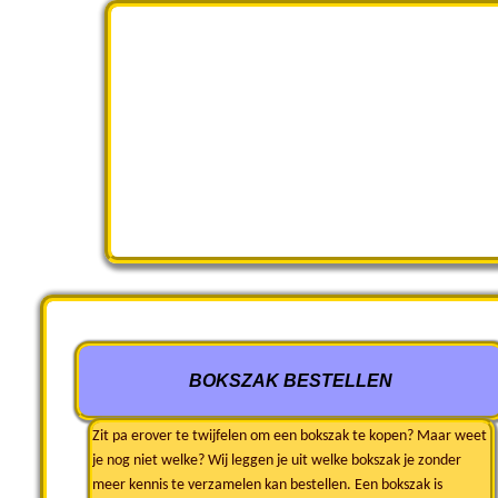
BOKSZAK BESTELLEN
Zit pa erover te twijfelen om een bokszak te kopen? Maar weet
je nog niet welke? Wij leggen je uit welke bokszak je zonder
meer kennis te verzamelen kan bestellen. Een bokszak is