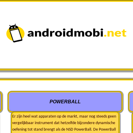
POWERBALL
Er zijn heel wat apparaten op de markt, maar nog steeds geen
vergelijkbaar instrument dat hetzelfde bijzondere dynamische
oefening tot stand brengt als de NSD PowerBall. De PowerBall